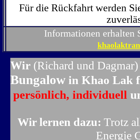
Für die Rückfahrt werden Si
zuverlä
Informationen erhalten 
khaolaktra
Wir
(Richard und Dagmar
Bungalow
in Khao Lak f
persönlich, individuell
u
Wir lernen dazu:
Trotz a
Energie 