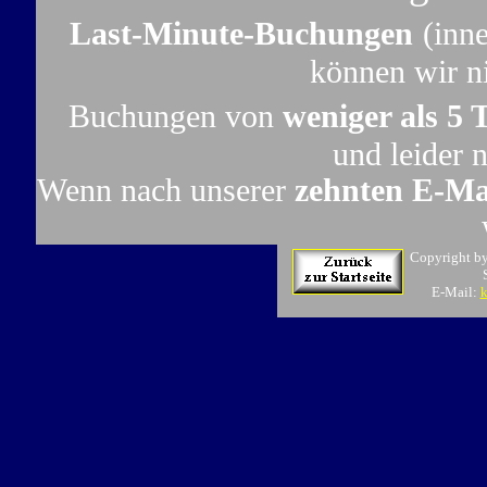
Last-Minute-Buchungen
(inn
können wir ni
Buchungen von
weniger als 5 
und leider 
Wenn nach unserer
zehnten E-Ma
Copyright b
E-Mail:
k