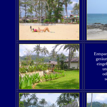
Entspan
geräu
einge
un
od
s